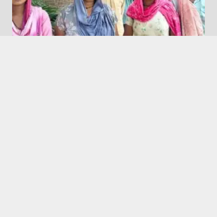
Featured
Hafizpur । हाफिजपुर
गांव हाजीपुर में चोरी के शक में एक संदिग्ध को पकड़ा
August 8, 2026
Dhaulana News || धौलाना न्यूज़
Featured