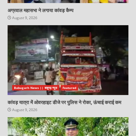
अग्रवाल महासभा ने लगाया कांवड़ कैम्प
August 9, 2026
Babugarh News || बाबूगढ़ न्यूज़
Featured
कांवड़ यात्रा में ओवरहाइट डीजे पर पुलिस ने रोका, ऊंचाई कराई कम
August 9, 2026