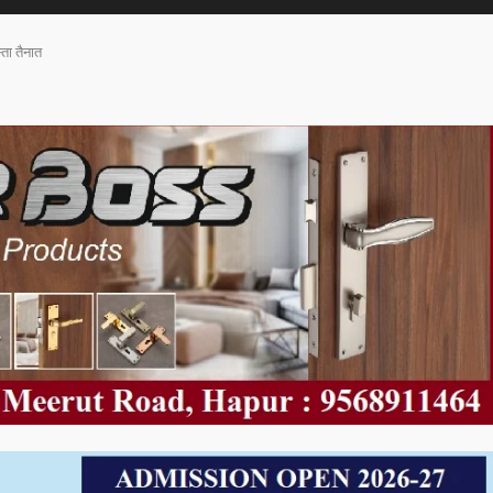
्ता तैनात