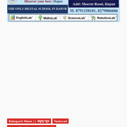
Babugarh News || बाबूगढ़ न्यूज़
Featured