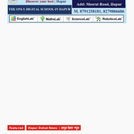
Featured
Hapur Dehat News । हापुड देहात न्यूज़