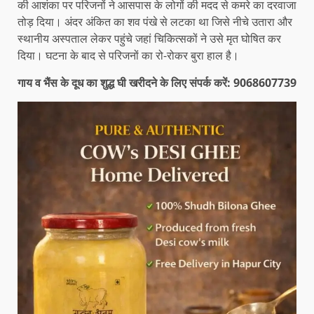
की आशंका पर परिजनों ने आसपास के लोगों की मदद से कमरे का दरवाजा
तोड़ दिया। अंदर अंकित का शव पंखे से लटका था जिसे नीचे उतारा और
स्थानीय अस्पताल लेकर पहुंचे जहां चिकित्सकों ने उसे मृत घोषित कर
दिया। घटना के बाद से परिजनों का रो-रोकर बुरा हाल है।
गाय व भैंस के दूध का शुद्ध घी खरीदने के लिए संपर्क करें: 9068607739