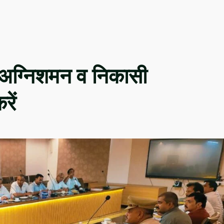
पर अग्निशमन व निकासी
रें