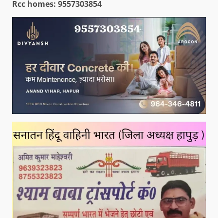
Rcc homes: 9557303854