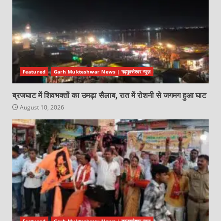
Featured
Garh Mukteshwar News | गढ़मुक्तेश्वर न्यूज़
ब्रजघाट में शिवभक्तों का उमड़ा सैलाब, रात में रोशनी से जगमग हुआ घाट
August 10, 2026
Featured
Garh Mukteshwar News | गढ़मुक्तेश्वर न्यूज़