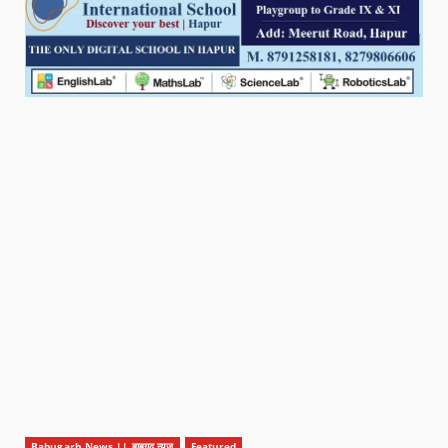
Babugarh News || बाबूगढ़ न्यूज़
Featured