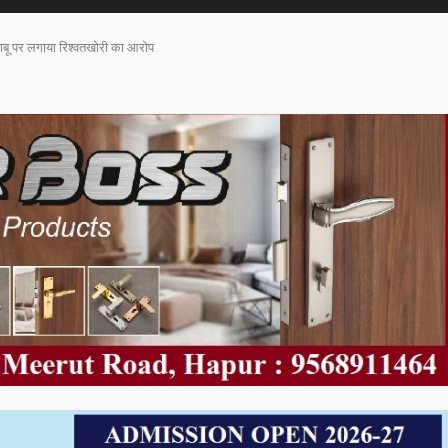
बाबू पर लगाया रिश्वतखोरी का आरोप