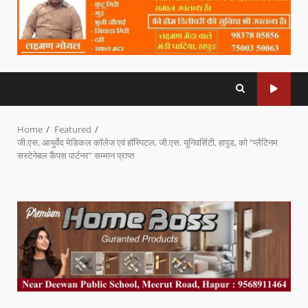
Home
Featured
जी.एस. आयुर्वेद मेडिकल कॉलेज एवं हॉस्पिटल, जी.एस. यूनिवर्सिटी, हापुड, को “प्लैटिनम
सस्टेनेबल कैंपस पार्टनर” सम्मान प्राप्त