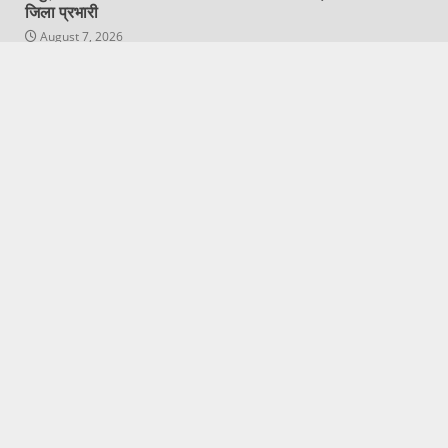
जिला प्रभारी
August 7, 2026
Featured
Hapur City News || हापुड़ शहर न्यूज़
वैश्य समाज उत्तर प्रदेश जनपद हापुड़ के प्रतिनिधिमंडल ने लखनऊ में
कैबिनेट मंत्री नंद गोपाल गुप्ता ‘नंदी’ से की शिष्टाचार भेंट
August 7, 2026
Copyright © All rights reserved.
|
DarkNews
by AF
themes.