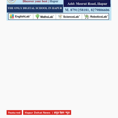
Featured
Hapur Dehat News । हापुड देहात न्यूज़