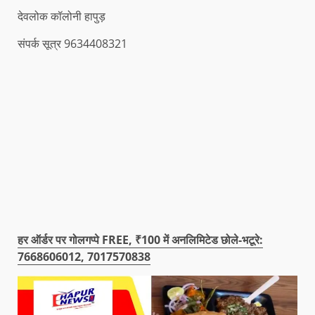
देवलोक कॉलोनी हापुड़
संपर्क सूत्र 9634408321
हर ऑर्डर पर गोलगप्पे FREE, ₹100 में अनलिमिटेड छोले-भटूरे:
7668606012, 7017570838