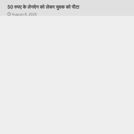
50 रुपए के लेनदेन को लेकर युवक को पीटा
August 8, 2026
Featured
Hapur City News || हापुड़ शहर न्यूज़
श्रावण कृष्णपक्ष शिवरात्री पूजन विधि,विभिन्न द्रव्यों से रुद्राभिषेक के
बारे में जाने ज्योतिर्विद पंडित सुबोध पाण्डेय से 9634408321
August 8, 2026
Copyright © All rights reserved.
|
DarkNews
by AF