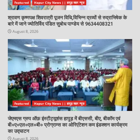
Featured
Hapur City News || हापुड़ शहर न्यूज़
श्रावण कृष्णपक्ष शिवरात्री पूजन विधि,विभिन्न द्रव्यों से रुद्राभिषेक के
बारे में जाने ज्योतिर्विद पंडित सुबोध पाण्डेय से 9634408321
August 8, 2026
Featured
Hapur City News || हापुड़ शहर न्यूज़
जेएमएस ग्रुप ऑफ़ इंस्टीट्यूशंस हापुड़ में बीएससी, बीए, बीकॉम एवं
बी०ए०एल०एल०बी० प्रोग्राम्स का ओरिएंटेशन कम इंडक्शन कार्यक्रम
का उद्घाटन
August 8, 2026