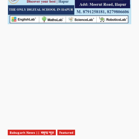
Babugarh News || बाबूगढ़ न्यूज़
Featured