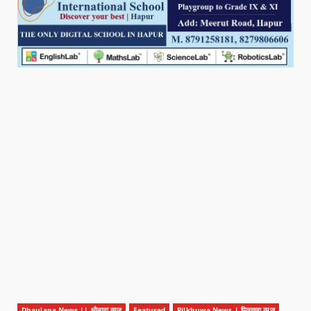
Dhaulana News || धौलाना न्यूज़
Featured
Pilkhuwa News | पिलखुवा न्यूज़