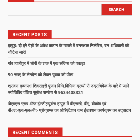
SEARCH
RECENT POSTS
हापुड़: दो हरे पेड़ों के अवैध कटान के मामले में वनरक्षक निलंबित, वन अधिकारी को
नोटिस जारी
गांव हाजीपुर में चोरी के शक में एक संदिग्ध को पकड़ा
50 रुपए के लेनदेन को लेकर युवक को पीटा
श्रावण कृष्णपक्ष शिवरात्री पूजन विधि,विभिन्न द्रव्यों से रुद्राभिषेक के बारे में जाने
ज्योतिर्विद पंडित सुबोध पाण्डेय से 9634408321
जेएमएस ग्रुप ऑफ़ इंस्टीट्यूशंस हापुड़ में बीएससी, बीए, बीकॉम एवं
बी०ए०एल०एल०बी० प्रोग्राम्स का ओरिएंटेशन कम इंडक्शन कार्यक्रम का उद्घाटन
RECENT COMMENTS