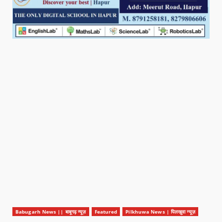
Babugarh News || बाबूगढ़ न्यूज़
Featured
Pilkhuwa News | पिलखुवा न्यूज़