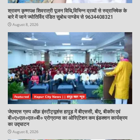
श्रावण कृष्णपक्ष शिवरात्री पूजन विधि,विभिन्न द्रव्यों से रुद्राभिषेक के
बारे में जाने ज्योतिर्विद पंडित सुबोध पाण्डेय से 9634408321
August 8, 2026
Featured
Hapur City News || हापुड़ शहर न्यूज़
जेएमएस ग्रुप ऑफ़ इंस्टीट्यूशंस हापुड़ में बीएससी, बीए, बीकॉम एवं
बी०ए०एल०एल०बी० प्रोग्राम्स का ओरिएंटेशन कम इंडक्शन कार्यक्रम
का उद्घाटन
August 8, 2026