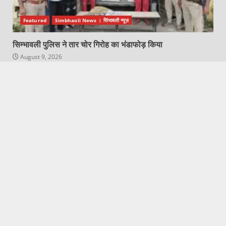
Featured
Simbhaoli News । सिंभावली न्यूज़
सिम्भावली पुलिस ने तार चोर गिरोह का भंडाफोड़ किया
August 9, 2026
Featured
Hapur City News || हापुड़ शहर न्यूज़
श्रावण मास के द्वितीय सोमवार में विभिन्न मनोकामना पूर्ति हेतु विभिन्न
द्रव्यों से भगवान शिव का अभिषेक कर भगवान शिव को प्रसन्न करें!जाने
ज्योतिर्विद पंडित सुबोध पाण्डेय से 9634408321