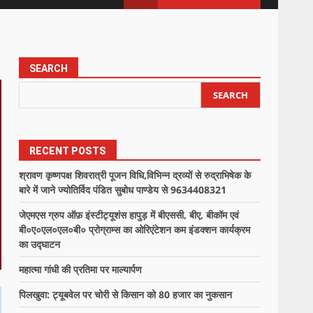
SEARCH
SEARCH
RECENT POSTS
श्रावण कृष्णपक्ष शिवरात्री पूजन विधि,विभिन्न द्रव्यों से रुद्राभिषेक के
बारे में जाने ज्योतिर्विद पंडित सुबोध पाण्डेय से 9634408321
जेएमएस ग्रुप ऑफ़ इंस्टीट्यूशंस हापुड़ में बीएससी, बीए, बीकॉम एवं
बी०ए०एल०एल०बी० प्रोग्राम्स का ओरिएंटेशन कम इंडक्शन कार्यक्रम
का उद्घाटन
महात्मा गांधी की प्रतिमा पर माल्यार्पण
पिलखुवा: ट्यूबवेल पर चोरी से किसान को 80 हजार का नुकसान