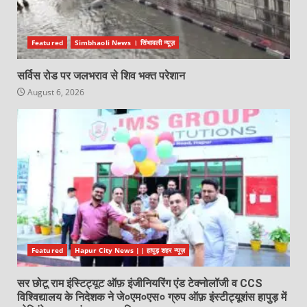
Featured
Simbhaoli News । सिंभावली न्यूज़
सर्विस रोड पर जलभराव से शिव भक्त परेशान
August 6, 2026
Featured
Hapur City News || हापुड़ शहर न्यूज़
सर छोटू राम इंस्टिट्यूट ऑफ़ इंजीनियरिंग एंड टेक्नोलॉजी व CCS
विश्विद्यालय के निदेशक ने जे०एम०एस० ग्रुप ऑफ़ इंस्टीट्यूशंस हापुड़ में