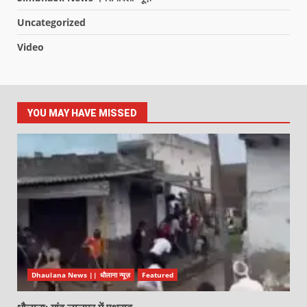
Uncategorized
Video
YOU MAY HAVE MISSED
Dhaulana News || धौलाना न्यूज़
Featured