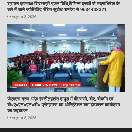
श्रावण कृष्णपक्ष शिवरात्री पूजन विधि,विभिन्न द्रव्यों से रुद्राभिषेक के
बारे में जाने ज्योतिर्विद पंडित सुबोध पाण्डेय से 9634408321
August 8, 2026
Featured
Hapur City News || हापुड़ शहर न्यूज़
जेएमएस ग्रुप ऑफ़ इंस्टीट्यूशंस हापुड़ में बीएससी, बीए, बीकॉम एवं
बी०ए०एल०एल०बी० प्रोग्राम्स का ओरिएंटेशन कम इंडक्शन कार्यक्रम
का उद्घाटन
August 8, 2026