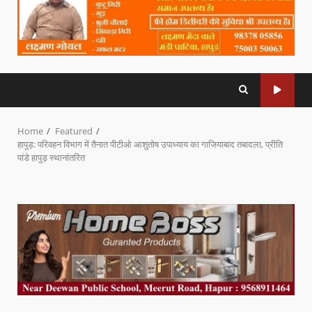
Home
Featured
हापुड़: परिवहन विभाग में तैनात पीटीओ आशुतोष उपाध्याय का गाजियाबाद तबादला, प्रीति
पांडे हापुड़ स्थानांतरित