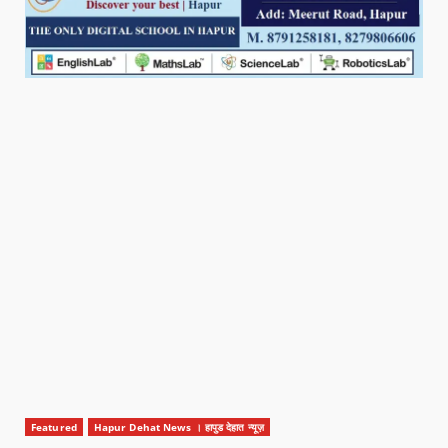
Featured
Hapur Dehat News । हापुड देहात न्यूज़