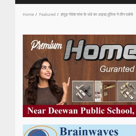
Home
Featured
हापुड़ गोवंश मांस के धंधे का अड्डा,पुलिस ने तीन दबोचे