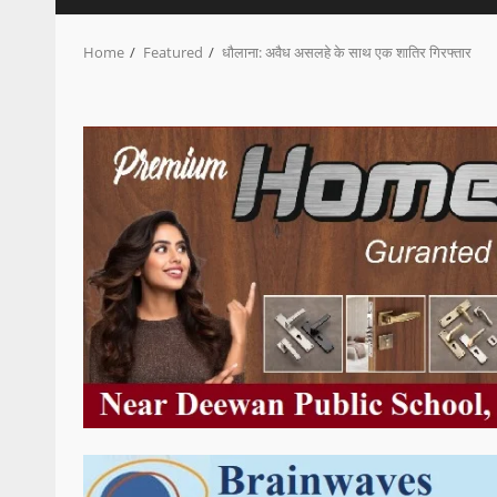
Home
Featured
धौलाना: अवैध असलहे के साथ एक शातिर गिरफ्तार