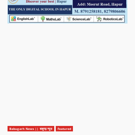
Babugarh News || बाबूगढ़ न्यूज़
Featured