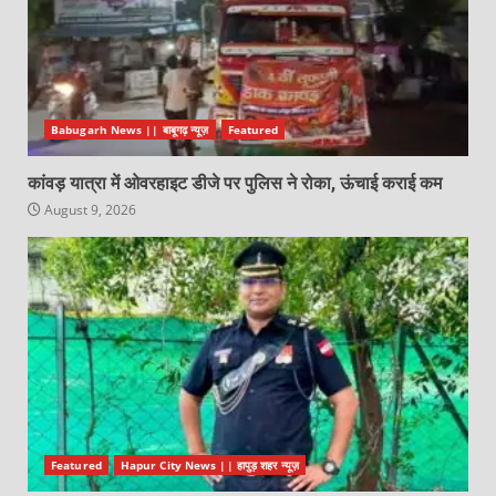
Babugarh News || बाबूगढ़ न्यूज़
Featured
कांवड़ यात्रा में ओवरहाइट डीजे पर पुलिस ने रोका, ऊंचाई कराई कम
August 9, 2026
Featured
Hapur City News || हापुड़ शहर न्यूज़