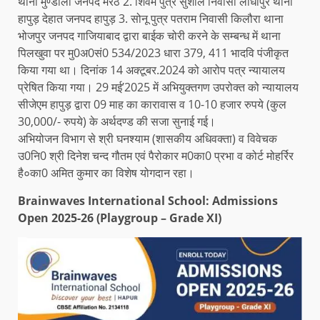
थाना मुण्डाली जनपद मेरठ 2. शिवम पुत्र सुशील निवासी लोधीपुर थाना
हापुड़ देहात जनपद हापुड़ 3. सोनू पुत्र पतराम निवासी किलौरा थाना
भोजपुर जनपद गाजियाबाद द्वारा बाईक चोरी करने के सम्बन्ध में थाना
पिलखुवा पर मु0अ0सं0 534/2023 धारा 379, 411 भादवि पंजीकृत
किया गया था। दिनांक 14 अक्टूबर.2024 को आरोप पत्र न्यायालय
प्रेषित किया गया। 29 मई’2025 में अभियुक्तगण उपरोक्त को न्यायालय
सीजेएम हापुड़ द्वारा 09 माह का कारावास व 10-10 हजार रुपये (कुल
30,000/- रुपये) के अर्थदण्ड की सजा सुनाई गई।
अभियोजन विभाग से श्री घनश्याम (शासकीय अधिवक्ता) व विवेचक
उ0नि0 श्री दिनेश चन्द गौतम एवं पैरोकार म0का0 प्रभा व कोर्ट मोहर्रिर
है०का0 अमित कुमार का विशेष योगदान रहा।
Brainwaves International School: Admissions
Open 2025-26 (Playgroup – Grade XI)