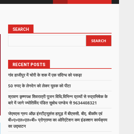
SEARCH
SEARCH
RECENT POSTS
गांव हाजीपुर में चोरी के शक में एक संदिग्ध को पकड़ा
50 रुपए के लेनदेन को लेकर युवक को पीटा
श्रावण कृष्णपक्ष शिवरात्री पूजन विधि,विभिन्न द्रव्यों से रुद्राभिषेक के
बारे में जाने ज्योतिर्विद पंडित सुबोध पाण्डेय से 9634408321
जेएमएस ग्रुप ऑफ़ इंस्टीट्यूशंस हापुड़ में बीएससी, बीए, बीकॉम एवं
बी०ए०एल०एल०बी० प्रोग्राम्स का ओरिएंटेशन कम इंडक्शन कार्यक्रम
का उद्घाटन