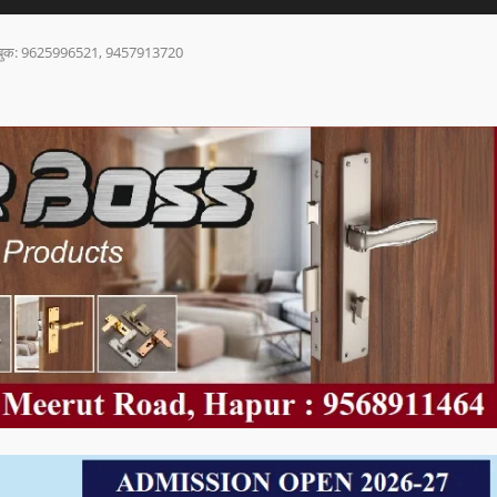
ल करें बुक: 9625996521, 9457913720