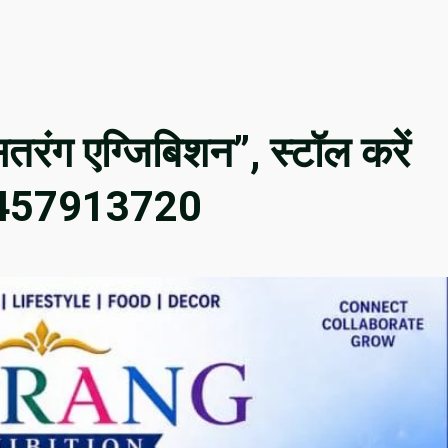
“सतरंग एग्जिबिशन”, स्टॉल करें
9457913720