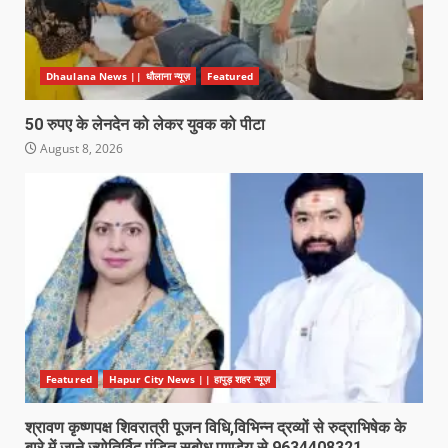
Dhaulana News || धौलाना न्यूज़
Featured
50 रुपए के लेनदेन को लेकर युवक को पीटा
August 8, 2026
Featured
Hapur City News || हापुड़ शहर न्यूज़
श्रावण कृष्णपक्ष शिवरात्री पूजन विधि,विभिन्न द्रव्यों से रुद्राभिषेक के
बारे में जाने ज्योतिर्विद पंडित सुबोध पाण्डेय से 9634408321