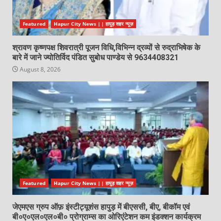
Featured
Hapur City News || हापुड़ शहर न्यूज़
श्रावण कृष्णपक्ष शिवरात्री पूजन विधि,विभिन्न द्रव्यों से रुद्राभिषेक के
बारे में जाने ज्योतिर्विद पंडित सुबोध पाण्डेय से 9634408321
August 8, 2026
Featured
Hapur City News || हापुड़ शहर न्यूज़
जेएमएस ग्रुप ऑफ़ इंस्टीट्यूशंस हापुड़ में बीएससी, बीए, बीकॉम एवं
बी०ए०एल०एल०बी० प्रोग्राम्स का ओरिएंटेशन कम इंडक्शन कार्यक्रम