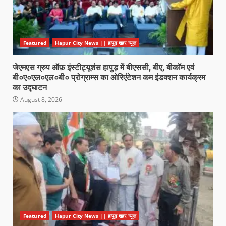
Featured
Hapur City News || हापुड़ शहर न्यूज़
जेएमएस ग्रुप ऑफ़ इंस्टीट्यूशंस हापुड़ में बीएससी, बीए, बीकॉम एवं
बी०ए०एल०एल०बी० प्रोग्राम्स का ओरिएंटेशन कम इंडक्शन कार्यक्रम
का उद्घाटन
August 8, 2026
Featured
Hapur City News || हापुड़ शहर न्यूज़