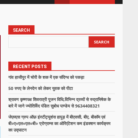
SEARCH
SEARCH
RECENT POSTS
गांव हाजीपुर में चोरी के शक में एक संदिग्ध को पकड़ा
50 रुपए के लेनदेन को लेकर युवक को पीटा
श्रावण कृष्णपक्ष शिवरात्री पूजन विधि,विभिन्न द्रव्यों से रुद्राभिषेक के
बारे में जाने ज्योतिर्विद पंडित सुबोध पाण्डेय से 9634408321
जेएमएस ग्रुप ऑफ़ इंस्टीट्यूशंस हापुड़ में बीएससी, बीए, बीकॉम एवं
बी०ए०एल०एल०बी० प्रोग्राम्स का ओरिएंटेशन कम इंडक्शन कार्यक्रम
का उद्घाटन