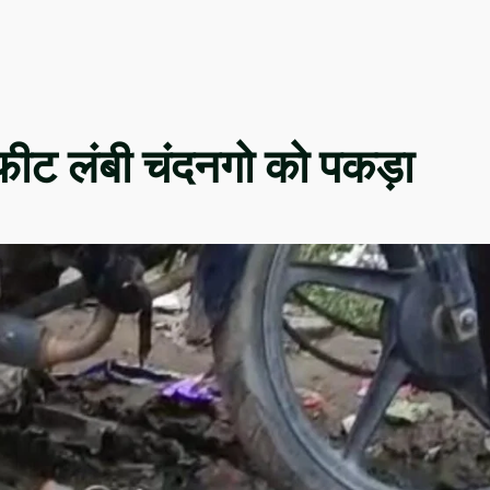
 फीट लंबी चंदनगो को पकड़ा