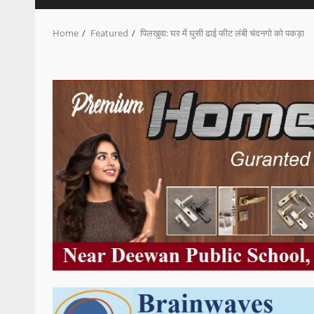
Home
Featured
पिलखुवा: घर में घुसी ढाई फीट लंबी चंदनगो को पकड़ा