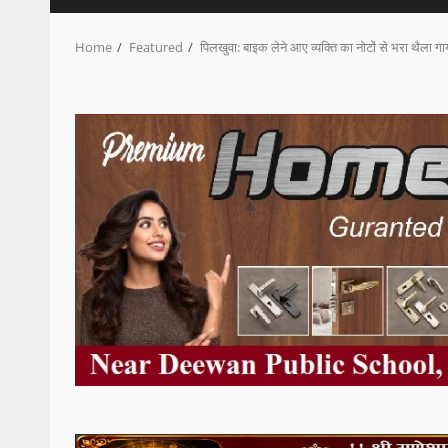
Home
Featured
पिलखुवा: बाइक लेने आए व्यक्ति का नोटों से भरा थैला ग