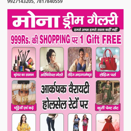
9927143205, 7817840559