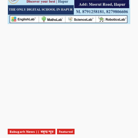
Babugarh News || बाबूगढ़ न्यूज़
Featured