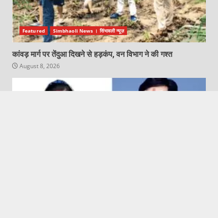
Featured
Simbhaoli News । सिंभावली न्यूज़
कांवड़ मार्ग पर तेंदुआ दिखने से हड़कंप, वन विभाग ने की गश्त
August 8, 2026
Featured
Hapur City News || हापुड़ शहर न्यूज़
8अगस्त दिन शनिवार का सभी 12 राशियों का भविष्यफल जाने ज्योतिर्विद
पंडित सुबोध पाण्डेय 9634408321