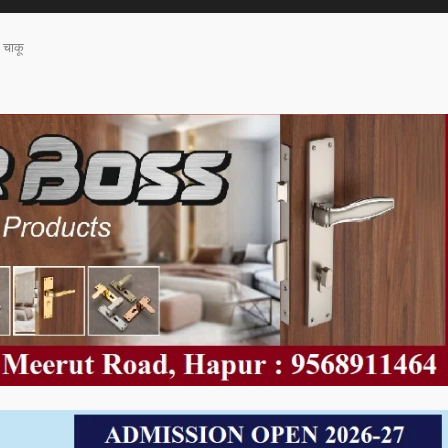
ा चाकू