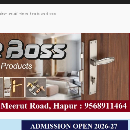
्यावरण बचाओ” संकल्प दिवस के रूप में मनाया