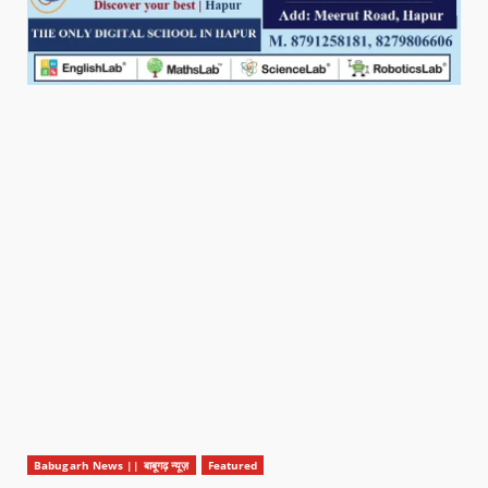
Babugarh News || बाबूगढ़ न्यूज़
Featured