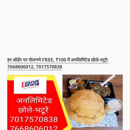
हर ऑर्डर पर गोलगप्पे FREE, ₹100 में अनलिमिटेड छोले-भटूरे:
7668606012, 7017570838