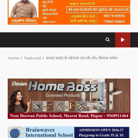
Home
Featured
कावंड यात्रा के मद्देनजर एल०पी०जी० वितरक पर्याप्त