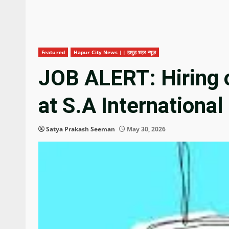
Featured
Hapur City News || हापुड़ शहर न्यूज़
JOB ALERT: Hiring 
at S.A Internationa
Satya Prakash Seeman
May 30, 2026