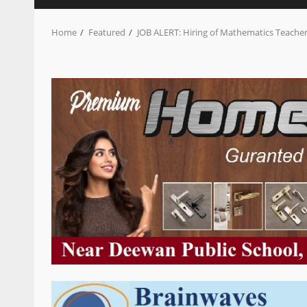
Home
Featured
JOB ALERT: Hiring of Mathematics Teacher