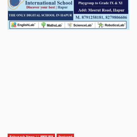
Babugarh News || बाबूगढ़ न्यूज़
Featured