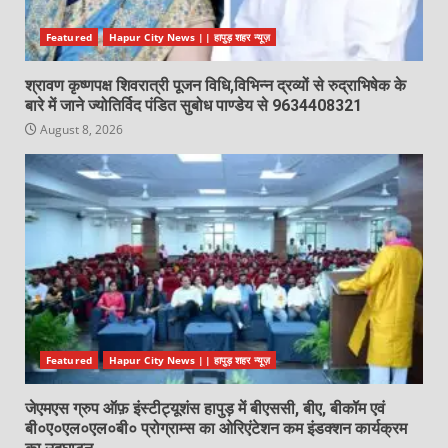
Featured
Hapur City News || हापुड़ शहर न्यूज़
श्रावण कृष्णपक्ष शिवरात्री पूजन विधि,विभिन्न द्रव्यों से रुद्राभिषेक के
बारे में जाने ज्योतिर्विद पंडित सुबोध पाण्डेय से 9634408321
August 8, 2026
Featured
Hapur City News || हापुड़ शहर न्यूज़
जेएमएस ग्रुप ऑफ़ इंस्टीट्यूशंस हापुड़ में बीएससी, बीए, बीकॉम एवं
बी०ए०एल०एल०बी० प्रोग्राम्स का ओरिएंटेशन कम इंडक्शन कार्यक्रम