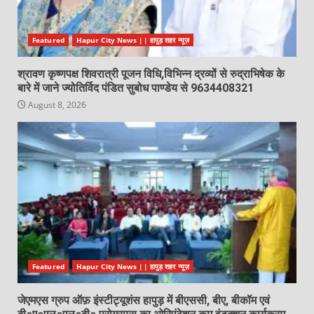
Featured
Hapur City News || हापुड़ शहर न्यूज़
श्रावण कृष्णपक्ष शिवरात्री पूजन विधि,विभिन्न द्रव्यों से रुद्राभिषेक के
बारे में जाने ज्योतिर्विद पंडित सुबोध पाण्डेय से 9634408321
August 8, 2026
Featured
Hapur City News || हापुड़ शहर न्यूज़
जेएमएस ग्रुप ऑफ़ इंस्टीट्यूशंस हापुड़ में बीएससी, बीए, बीकॉम एवं