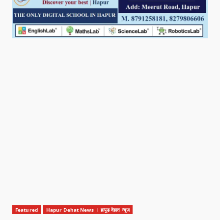
Featured
Hapur Dehat News । हापुड देहात न्यूज़